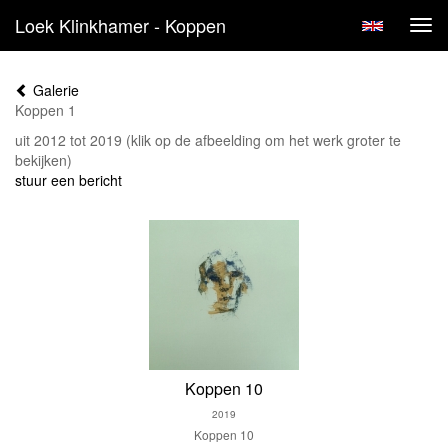
Loek Klinkhamer - Koppen
Tog
navi
Galerie
Koppen 1
uit 2012 tot 2019
(klik op de afbeelding om het werk groter te
bekijken)
stuur een bericht
Koppen 10
2019
Koppen 10