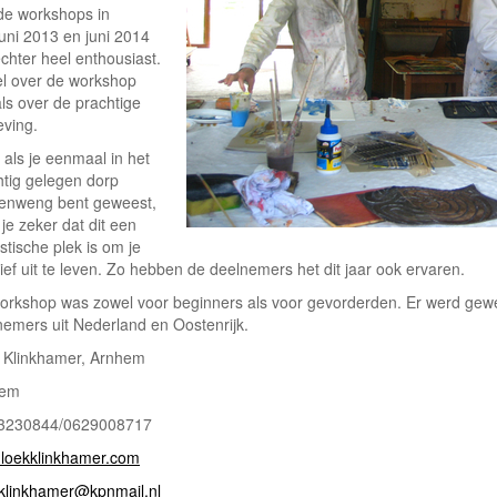
de workshops in
juni 2013 en juni 2014
echter heel enthousiast.
l over de workshop
als over de prachtige
ving.
 als je eenmaal in het
htig gelegen dorp
enweng bent geweest,
je zeker dat dit een
stische plek is om je
ief uit te leven. Zo hebben de deelnemers het dit jaar ook ervaren.
orkshop was zowel voor beginners als voor gevorderden. Er werd gewer
nemers uit Nederland en Oostenrijk.
 Klinkhamer, Arnhem
hem
3230844/0629008717
loekklinkhamer.com
.klinkhamer@kpnmail.nl