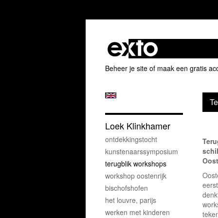
Beheer je site
of
maak een gratis ac
Te
Loek Klinkhamer
ontdekkingstocht
Teru
schi
kunstenaarssymposium
Oost
terugblik workshops
Ooste
workshop oostenrijk
eers
bischofshofen
denkt
het louvre, parijs
work
werken met kinderen
teke