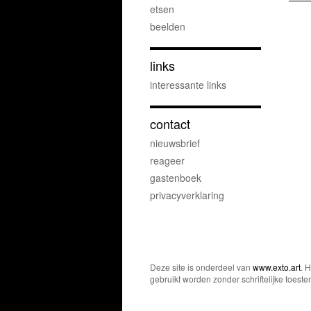
etsen
beelden
links
interessante links
contact
nieuwsbrief
reageer
gastenboek
privacyverklaring
Deze site is onderdeel van
www.exto.art
. 
gebruikt worden zonder schriftelijke toest